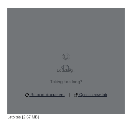
Loading...
Taking too long?
Reload document
|
Open in new tab
Letöltés [2.67 MB]