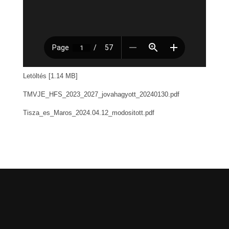
Letöltés [1.14 MB]
TMVJE_HFS_2023_2027_jovahagyott_20240130.pdf
Tisza_es_Maros_2024.04.12_modositott.pdf