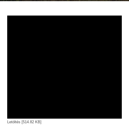
Letöltés [514.82 KB]